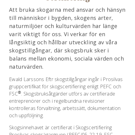
Att bruka skogarna med ansvar och hänsyn
till människor i bygden, skogens arter,
naturmiljöer och kulturvärden har länge
varit viktigt för oss. Vi verkar för en
långsiktig och hållbar utveckling av våra
skogstillgångar, där skogsbruk sker i
balans mellan ekonomi, sociala värden och
naturvärden.
Ewald Larssons Eftr skogstillgångar ingår i Prosilvas
gruppcertifikat för skogscertifiering enligt PEFC och
®
FSC
. Skogsbruksåtgärder utförs av certifierade
entreprenörer och i regelbundna revisioner
kontrolleras förvaltning, arbetssätt, dokumentation
och uppföljning.
Skogsinnehavet är certifierat i Skogscertifiering
Prosilvas skogsägargrupp (PEFC/05-22-19, FSC-