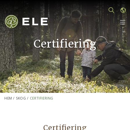
Certifiering
HEM
/
SKOG
/
CERTIFIERING
Certifiering