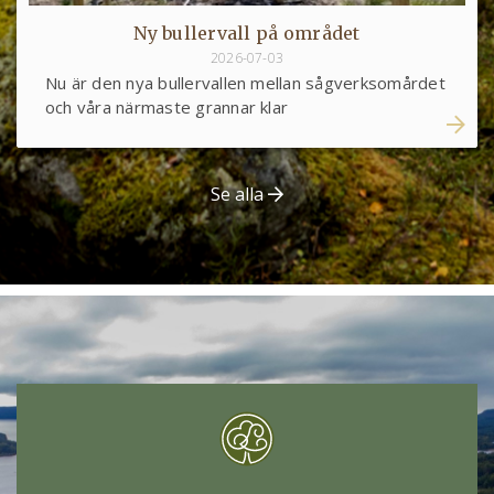
Ny bullervall på området
2026-07-03
Nu är den nya bullervallen mellan sågverksomårdet
och våra närmaste grannar klar
Se alla