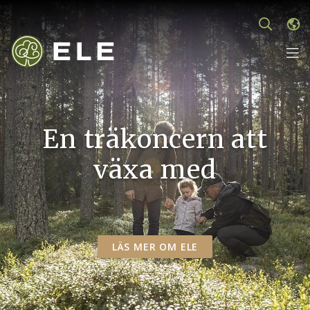
En träkoncern att
växa med
LÄS MER OM ELE