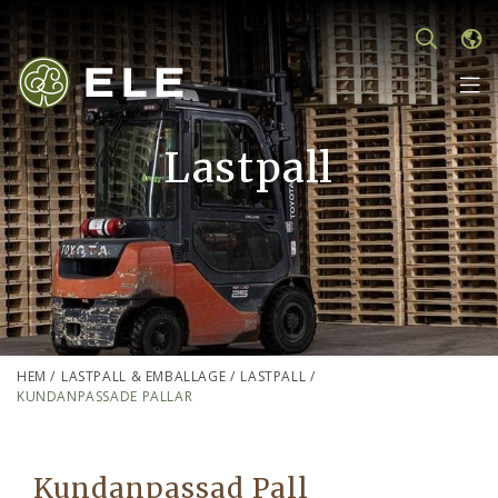
Lastpall
HEM
/
LASTPALL & EMBALLAGE
/
LASTPALL
/
KUNDANPASSADE PALLAR
Kundanpassad Pall