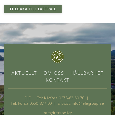
TILLBAKA TILL LASTPALL
AKTUELLT
OM OSS
HÅLLBARHET
KONTAKT
ELE
|
Tel: Kilafors 0278-63 60 70
|
Tel:
Forsa 0650-377 00
|
E-post:
info@elegroup.se
Integritetspolicy